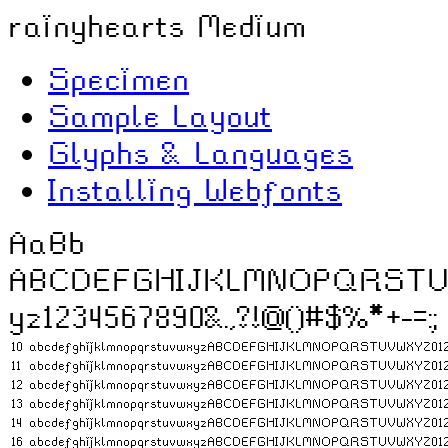
rainyhearts Medium
Specimen
Sample Layout
Glyphs & Languages
Installing Webfonts
AaBb
A​B​C​D​E​F​G​H​I​J​K​L​M​N​O​P​Q​R​S​T​U​V​W​
y​z​1​2​3​4​5​6​7​8​9​0​&​.​,​?​!​@​(​)​#​$​%​*​+​-​=​:​;
10
abcdefghijklmnopqrstuvwxyzABCDEFGHIJKLMNOPQRSTUVWXYZ012
11
abcdefghijklmnopqrstuvwxyzABCDEFGHIJKLMNOPQRSTUVWXYZ012
12
abcdefghijklmnopqrstuvwxyzABCDEFGHIJKLMNOPQRSTUVWXYZ012
13
abcdefghijklmnopqrstuvwxyzABCDEFGHIJKLMNOPQRSTUVWXYZ012
14
abcdefghijklmnopqrstuvwxyzABCDEFGHIJKLMNOPQRSTUVWXYZ012
16
abcdefghijklmnopqrstuvwxyzABCDEFGHIJKLMNOPQRSTUVWXYZ01