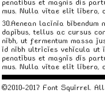
penatibus et magnis dis part
mus. Nulla vitae elit libero,
30.
Aenean lacinia bibendum n
dapibus, tellus ac cursus c
nibh, ut fermentum massa jus
id nibh ultricies vehicula ut 
penatibus et magnis dis part
mus. Nulla vitae elit libero,
©2010-2017 Font Squirrel. All