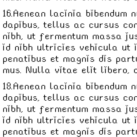
16.
Aenean lacinia bibendum n
dapibus, tellus ac cursus c
nibh, ut fermentum massa jus
id nibh ultricies vehicula ut 
penatibus et magnis dis part
mus. Nulla vitae elit libero,
18.
Aenean lacinia bibendum n
dapibus, tellus ac cursus c
nibh, ut fermentum massa jus
id nibh ultricies vehicula ut 
penatibus et magnis dis part