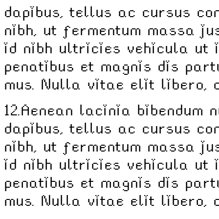
dapibus, tellus ac cursus c
nibh, ut fermentum massa jus
id nibh ultricies vehicula ut 
penatibus et magnis dis part
mus. Nulla vitae elit libero,
12.
Aenean lacinia bibendum n
dapibus, tellus ac cursus c
nibh, ut fermentum massa jus
id nibh ultricies vehicula ut 
penatibus et magnis dis part
mus. Nulla vitae elit libero,