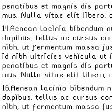
penatibus et magnis dis part
mus. Nulla vitae elit libero,
14.
Aenean lacinia bibendum n
dapibus, tellus ac cursus c
nibh, ut fermentum massa jus
id nibh ultricies vehicula ut 
penatibus et magnis dis part
mus. Nulla vitae elit libero,
16.
Aenean lacinia bibendum n
dapibus, tellus ac cursus c
nibh, ut fermentum massa jus