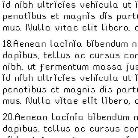
id nibh ultricies vehicula ut 
penatibus et magnis dis part
mus. Nulla vitae elit libero,
18.
Aenean lacinia bibendum n
dapibus, tellus ac cursus c
nibh, ut fermentum massa jus
id nibh ultricies vehicula ut 
penatibus et magnis dis part
mus. Nulla vitae elit libero,
20.
Aenean lacinia bibendum n
dapibus, tellus ac cursus c