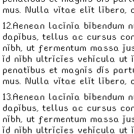
mus. Nulla vitae elit libero,
12.
Aenean lacinia bibendum n
dapibus, tellus ac cursus c
nibh, ut fermentum massa jus
id nibh ultricies vehicula ut 
penatibus et magnis dis part
mus. Nulla vitae elit libero,
13.
Aenean lacinia bibendum n
dapibus, tellus ac cursus c
nibh, ut fermentum massa jus
id nibh ultricies vehicula ut 