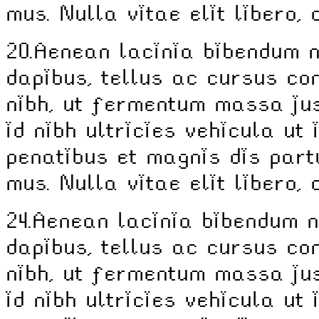
mus. Nulla vitae elit libero,
20.
Aenean lacinia bibendum n
dapibus, tellus ac cursus c
nibh, ut fermentum massa jus
id nibh ultricies vehicula ut 
penatibus et magnis dis part
mus. Nulla vitae elit libero,
24.
Aenean lacinia bibendum n
dapibus, tellus ac cursus c
nibh, ut fermentum massa jus
id nibh ultricies vehicula ut 