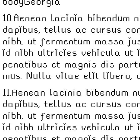
body
Georgia
10.
Aenean lacinia bibendum n
dapibus, tellus ac cursus c
nibh, ut fermentum massa jus
id nibh ultricies vehicula ut 
penatibus et magnis dis part
mus. Nulla vitae elit libero,
11.
Aenean lacinia bibendum nu
dapibus, tellus ac cursus c
nibh, ut fermentum massa jus
id nibh ultricies vehicula ut 
penatibus et magnis dis part